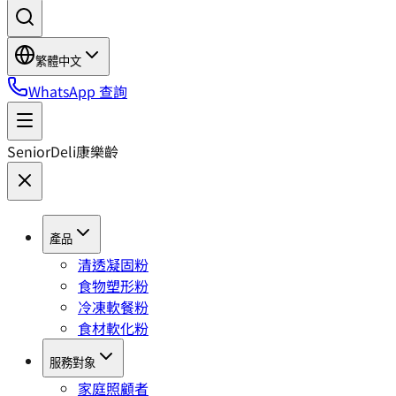
繁體中文
WhatsApp 查詢
SeniorDeli
康樂齡
產品
清透凝固粉
食物塑形粉
冷凍軟餐粉
食材軟化粉
服務對象
家庭照顧者