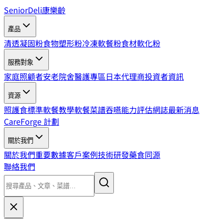
SeniorDeli
康樂齡
產品
清透凝固粉
食物塑形粉
冷凍軟餐粉
食材軟化粉
服務對象
家庭照顧者
安老院舍
醫護專區
日本代理商
投資者資訊
資源
照護食標準
軟餐教學
軟餐菜譜
吞嚥能力評估
網誌
最新消息
CareForge 計劃
關於我們
關於我們
重要數據
客戶案例
技術研發
藥食同源
聯絡我們