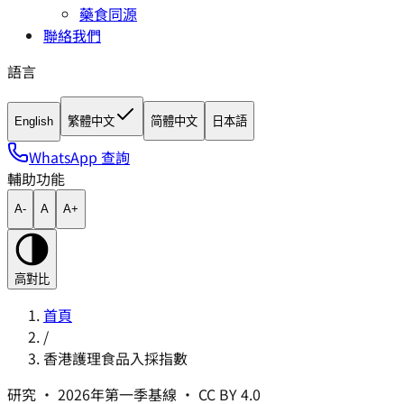
藥食同源
聯絡我們
語言
English
繁體中文
简體中文
日本語
WhatsApp 查詢
輔助功能
A-
A
A+
高對比
首頁
/
香港護理食品入採指數
研究 · 2026年第一季基線 · CC BY 4.0