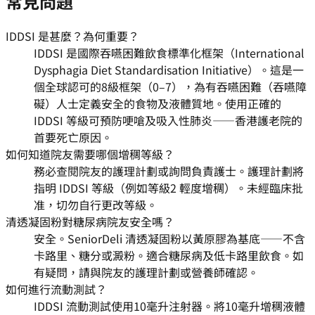
常見問題
IDDSI 是甚麼？為何重要？
IDDSI 是國際吞嚥困難飲食標準化框架（International
Dysphagia Diet Standardisation Initiative）。這是一
個全球認可的8級框架（0–7），為有吞嚥困難（吞嚥障
礙）人士定義安全的食物及液體質地。使用正確的
IDDSI 等級可預防哽嗆及吸入性肺炎——香港護老院的
首要死亡原因。
如何知道院友需要哪個增稠等級？
務必查閱院友的護理計劃或詢問負責護士。護理計劃將
指明 IDDSI 等級（例如等級2 輕度增稠）。未經臨床批
准，切勿自行更改等級。
清透凝固粉對糖尿病院友安全嗎？
安全。SeniorDeli 清透凝固粉以黃原膠為基底——不含
卡路里、糖分或澱粉。適合糖尿病及低卡路里飲食。如
有疑問，請與院友的護理計劃或營養師確認。
如何進行流動測試？
IDDSI 流動測試使用10毫升注射器。將10毫升增稠液體