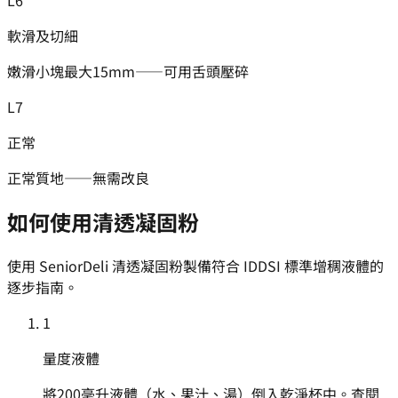
軟滑及切細
嫩滑小塊最大15mm——可用舌頭壓碎
L
7
正常
正常質地——無需改良
如何使用清透凝固粉
使用 SeniorDeli 清透凝固粉製備符合 IDDSI 標準增稠液體的
逐步指南。
1
量度液體
將200毫升液體（水、果汁、湯）倒入乾淨杯中。查閱