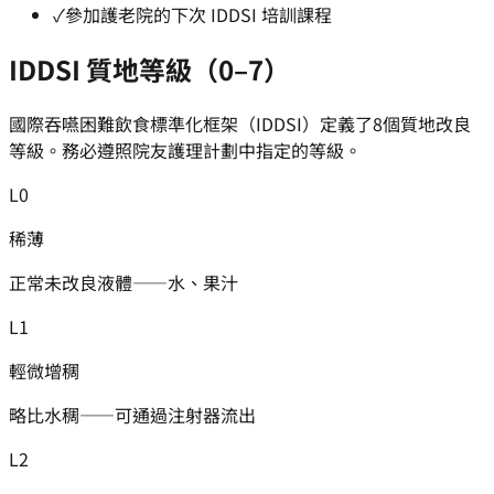
✓
參加護老院的下次 IDDSI 培訓課程
IDDSI 質地等級（0–7）
國際吞嚥困難飲食標準化框架（IDDSI）定義了8個質地改良
等級。務必遵照院友護理計劃中指定的等級。
L
0
稀薄
正常未改良液體——水、果汁
L
1
輕微增稠
略比水稠——可通過注射器流出
L
2