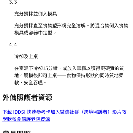
3
充分攪拌並倒入模具
充分攪拌直至食物塑形粉完全溶解。將混合物倒入食物
模具或容器中定型。
4
冷卻及上桌
在室溫下冷卻15分鐘，或放入雪櫃以獲得更硬實的質
地。脫模後即可上桌——食物保持形狀的同時質地柔
軟，安全吞嚥。
外傭照護者資源
下載 IDDSI 快速參考卡
加入微信社群（跨境照護者）
影片教
學
軟餐食譜
護老院資源