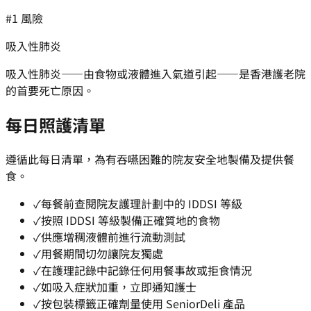
#1 風險
吸入性肺炎
吸入性肺炎——由食物或液體進入氣道引起——是香港護老院
的首要死亡原因。
每日照護清單
遵循此每日清單，為有吞嚥困難的院友安全地製備及提供餐
食。
✓
每餐前查閱院友護理計劃中的 IDDSI 等級
✓
按照 IDDSI 等級製備正確質地的食物
✓
供應增稠液體前進行流動測試
✓
用餐期間切勿讓院友獨處
✓
在護理記錄中記錄任何用餐事故或拒食情況
✓
如吸入症狀加重，立即通知護士
✓
按包裝標籤正確劑量使用 SeniorDeli 產品