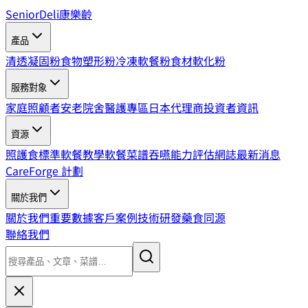
SeniorDeli
康樂齡
產品
清透凝固粉
食物塑形粉
冷凍軟餐粉
食材軟化粉
服務對象
家庭照顧者
安老院舍
醫護專區
日本代理商
投資者資訊
資源
照護食標準
軟餐教學
軟餐菜譜
吞嚥能力評估
網誌
最新消息
CareForge 計劃
關於我們
關於我們
重要數據
客戶案例
技術研發
藥食同源
聯絡我們