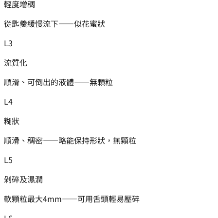
輕度增稠
從匙羹緩慢流下——似花蜜狀
L
3
流質化
順滑、可倒出的液體——無顆粒
L
4
糊狀
順滑、稠密——略能保持形狀，無顆粒
L
5
剁碎及濕潤
軟顆粒最大4mm——可用舌頭輕易壓碎
L
6