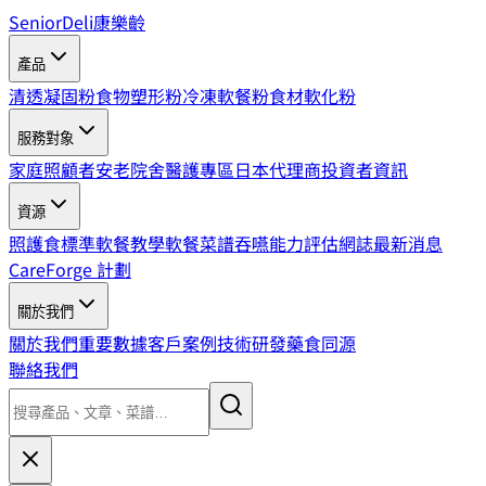
SeniorDeli
康樂齡
產品
清透凝固粉
食物塑形粉
冷凍軟餐粉
食材軟化粉
服務對象
家庭照顧者
安老院舍
醫護專區
日本代理商
投資者資訊
資源
照護食標準
軟餐教學
軟餐菜譜
吞嚥能力評估
網誌
最新消息
CareForge 計劃
關於我們
關於我們
重要數據
客戶案例
技術研發
藥食同源
聯絡我們