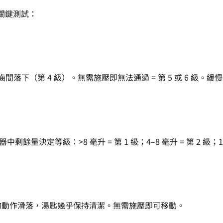
項關鍵測試：
下（第 4 級）。無需施壓即無法通過 = 第 5 或 6 級。緩慢落下
餘量決定等級：>8 毫升 = 第 1 級；4–8 毫升 = 第 2 級；1–4 
流暢的動作滑落，湯匙幾乎保持清潔。無需施壓即可移動。