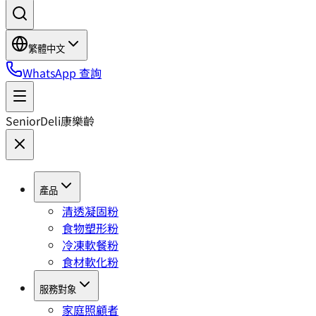
繁體中文
WhatsApp 查詢
SeniorDeli
康樂齡
產品
清透凝固粉
食物塑形粉
冷凍軟餐粉
食材軟化粉
服務對象
家庭照顧者