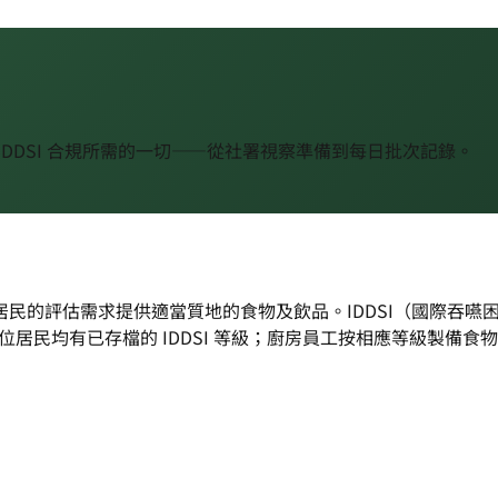
DDSI 合規所需的一切——從社署視察準備到每日批次記錄。
民的評估需求提供適當質地的食物及飲品。IDDSI（國際吞嚥
著：每位居民均有已存檔的 IDDSI 等級；廚房員工按相應等級製