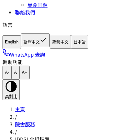
藥食同源
聯絡我們
語言
English
繁體中文
简體中文
日本語
WhatsApp 查詢
輔助功能
A-
A
A+
高對比
主頁
/
院舍服務
/
IDDSI 合規指南