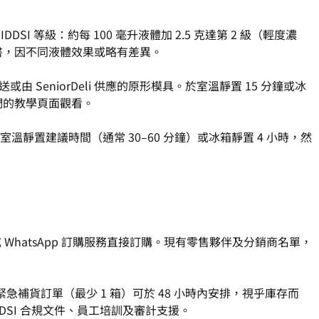
 等級：約每 100 毫升液體加 2.5 克達第 2 級（輕度濃
說明書，因不同液體效果或略有差異。
eniorDeli 供應的原形模具。於室溫靜置 15 分鐘或冰
我們的教學頁面觀看。
置建議時間（通常 30–60 分鐘）或冰箱靜置 4 小時，然
WhatsApp 訂購服務直接訂購。現有零售夥伴及分銷商名單，
緊急補貨訂單（最少 1 箱）可於 48 小時內安排，視乎庫存而
DSI 合規文件、員工培訓及審計支援。