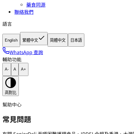
藥食同源
聯絡我們
語言
English
繁體中文
简體中文
日本語
WhatsApp 查詢
輔助功能
A-
A
A+
高對比
幫助中心
常見問題
有關 SeniorDeli 吞嚥困難護理食品、IDDSI 合規及香港