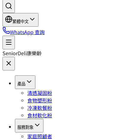
繁體中文
WhatsApp 查詢
SeniorDeli
康樂齡
產品
清透凝固粉
食物塑形粉
冷凍軟餐粉
食材軟化粉
服務對象
家庭照顧者