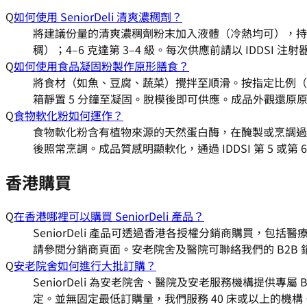
Q
如何使用 SeniorDeli 清爽濃稠劑？
將建議份量的清爽濃稠劑粉末加入液體（冷熱均可），持續攪拌 3
稠）；4–6 克達第 3–4 級。每次供應前請以 IDD
Q
如何使用食品凝固粉製作原形膳食？
將食材（如魚、豆腐、蔬菜）攪拌至順滑。按指定比例（通常為
箱靜置 5 分鐘至凝固。脫模後即可供應。成品外觀還原原食
Q
食物軟化粉如何運作？
食物軟化粉含有植物來源的天然蛋白酶，在醃製或烹調過程
後照常烹調。成品質感明顯軟化，通過 IDDSI 第 5 或
香港購買
Q
在香港哪裡可以購買 SeniorDeli 產品？
SeniorDeli 產品可透過香港各授權分銷商購買，包
請參閱分銷商頁面。安老院舍及醫院可聯絡我們的 B2B
Q
安老院舍如何進行大批訂購？
SeniorDeli 為安老院舍、醫院及安老服務機構提供專
定。並無固定最低訂購量，我們服務 40 床或以上的機構