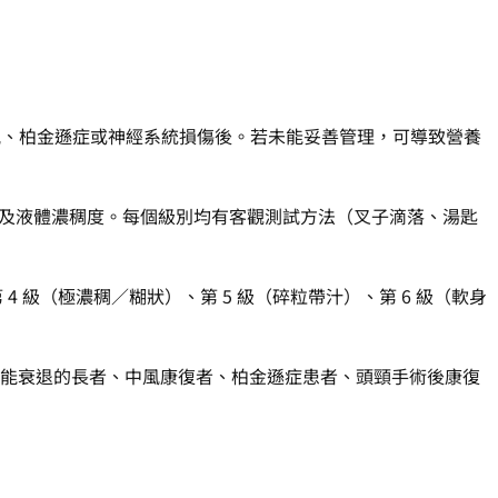
於中風、柏金遜症或神經系統損傷後。若未能妥善管理，可導致營養
物質感及液體濃稠度。每個級別均有客觀測試方法（叉子滴落、湯匙
第 4 級（極濃稠／糊狀）、第 5 級（碎粒帶汁）、第 6 級（軟身
能衰退的長者、中風康復者、柏金遜症患者、頭頸手術後康復