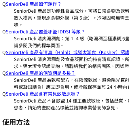
Q
SeniorDeli 產品如何運作？
SeniorDeli 產品是功能性食品成分，可將日常食物
放入模具，重現原食物外觀（第 6 級）。冷凝固粉無需烹
味。
Q
SeniorDeli 產品覆蓋哪些 IDDSI 等級？
SeniorDeli 清爽濃稠劑：第 1–4 級（略濃稠至
請參閱我們的標準頁面。
Q
SeniorDeli 產品有清真（Halal）或猶太潔食（Kosher）認
SeniorDeli 清爽濃稠劑及食品凝固粉均持有清真認
求。猶太潔食認證查詢，請聯絡我們的銷售團隊，因認證
Q
SeniorDeli 產品的保質期是多長？
SeniorDeli 產品為乾粉配方，在陰涼乾燥、避免陽
料或凝固膳食）應立即食用，或冷藏保存並於 24 小時內
Q
SeniorDeli 產品含有常見致敏原嗎？
SeniorDeli 產品不含歐盟 14 種主要致敏原
患者，請始終查閱產品標籤並諮詢專業營養師意見。
使用方法