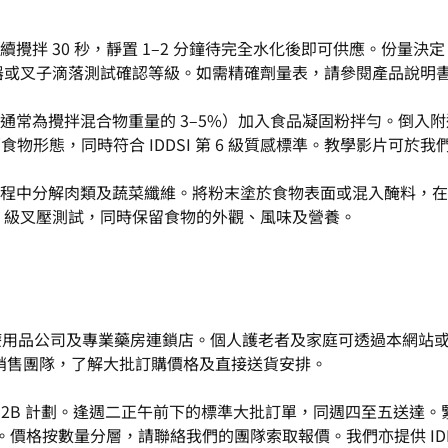
0 秒，靜置 1–2 分鐘待完全水化後即可供應。份量決定 IDDSI
SI 注射器或叉子滴落測試確認等級。如需精確劑量表，請參閱產品
攪拌混合物重量的 3–5%）加入食品凝固粉拌勻。倒入附送或由 S
物形態，同時符合 IDDSI 第 6 級質感標準。教學影片可於
中分解肉類及蔬菜纖維。將粉末塗於食物表面或混入醃料，在室溫靜
第 6 級叉壓測試，同時保留食物的外觀、風味及營養。
括醫療用品公司及專業藥房連鎖店。個人護老者及家庭可透過本網站或 
 銷售團隊，了解大批訂購價格及直接送貨安排。
屬 B2B 計劃。逢週二正午前下的標準大批訂單，同週四至五送達。
。價格按數量分層，請聯絡我們的團隊索取報價。我們亦提供 ID