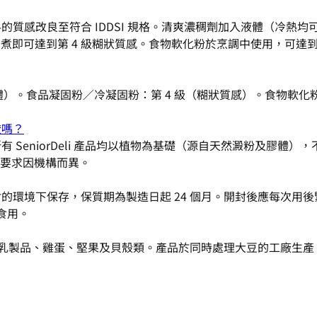
及飲料的質感改良至符合 IDDSI 規格。清爽濃稠劑加入液體（冷熱
煮即可達到第 4 級糊狀質感。食物軟化粉於烹調中使用，可達到
極濃稠液體）。食品凝固粉／冷凝固粉：第 4 級（糊狀質感）。食物
證嗎？
證。所有 SeniorDeli 產品均以植物為基礎（源自天然澱粉及
要求因機構而異。
光直射的環境下保存，保質期為製造日起 24 個月。開封後應每次
食用。
，包括麩質、乳製品、雞蛋、堅果及貝殼類。產品於同時處理大豆的工