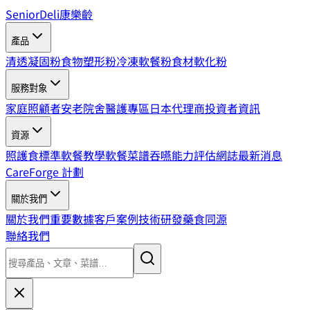
SeniorDeli
康樂齡
產品
清透凝固粉
食物塑形粉
冷凍軟餐粉
食材軟化粉
服務對象
家庭照顧者
安老院舍
醫護專區
日本代理商
投資者資訊
資源
照護食標準
軟餐教學
軟餐菜譜
吞嚥能力評估
網誌
最新消息
CareForge 計劃
關於我們
關於我們
重要數據
客戶案例
技術研發
藥食同源
聯絡我們