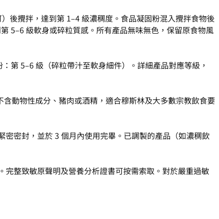
均可）後攪拌，達到第 1–4 級濃稠度。食品凝固粉混入攪拌食物後
第 5–6 級軟身或碎粒質感。所有產品無味無色，保留原食物風
軟化粉：第 5–6 級（碎粒帶汁至軟身細件）。詳細產品對應等級，
膠體），不含動物性成分、豬肉或酒精，適合穆斯林及大多數宗教飲食要
用後緊密密封，並於 3 個月內使用完畢。已調製的產品（如濃稠飲
廠生產。完整致敏原聲明及營養分析證書可按需索取。對於嚴重過敏