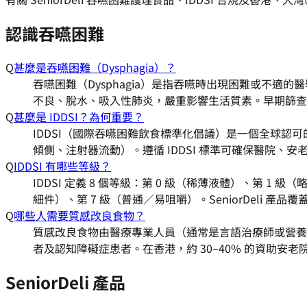
認識吞嚥困難
Q
甚麼是吞嚥困難（Dysphagia）？
吞嚥困難（Dysphagia）是指吞嚥時出現困難或不適
不良、脫水、吸入性肺炎，嚴重影響生活質素。早期篩查（如
Q
甚麼是 IDDSI？為何重要？
IDDSI（國際吞嚥困難飲食標準化倡議）是一個全球認可
傾側、注射器流動）。遵循 IDDSI 標準可確保醫院
Q
IDDSI 有哪些等級？
IDDSI 定義 8 個等級：第 0 級（稀薄液體）、第 1
細件）、第 7 級（普通／易咀嚼）。SeniorDeli 產
Q
哪些人需要質感改良食物？
質感改良食物由醫療專業人員（通常是言語治療師或營養
者及認知障礙症患者。在香港，約 30–40% 的資助安
SeniorDeli 產品