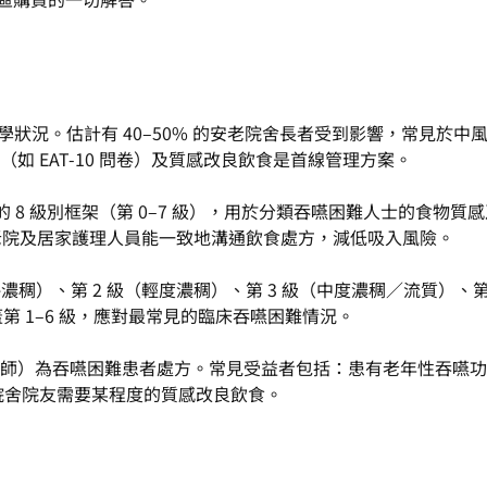
的醫學狀況。估計有 40–50% 的安老院舍長者受到影響，常見
 EAT-10 問卷）及質感改良飲食是首線管理方案。
的 8 級別框架（第 0–7 級），用於分類吞嚥困難人士的食
、安老院及居家護理人員能一致地溝通飲食處方，減低吸入風險。
 級（略濃稠）、第 2 級（輕度濃稠）、第 3 級（中度濃稠／流質）、
品覆蓋第 1–6 級，應對最常見的臨床吞嚥困難情況。
師）為吞嚥困難患者處方。常見受益者包括：患有老年性吞嚥功
老院舍院友需要某程度的質感改良飲食。