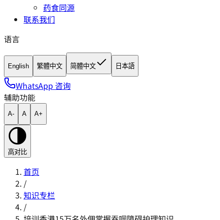
药食同源
联系我们
语言
English
繁體中文
简體中文
日本語
WhatsApp 咨询
辅助功能
A-
A
A+
高对比
首页
/
知识专栏
/
培训香港15万名外佣掌握吞咽障碍护理知识