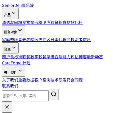
SeniorDeli
康乐龄
产品
清透凝固粉
食物塑形粉
冷冻软餐粉
食材软化粉
服务对象
家庭照顾者
养老院
医护专区
日本代理商
投资者信息
资源
照护食标准
软餐教学
软餐菜谱
吞咽能力评估
博客
最新动态
CareForge 计划
关于我们
关于我们
重要数据
客户案例
技术研发
药食同源
联系我们