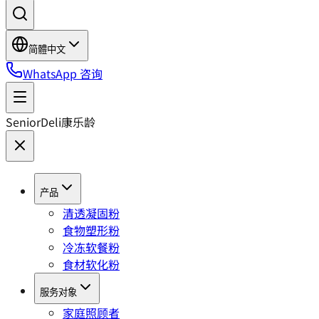
简體中文
WhatsApp 咨询
SeniorDeli
康乐龄
产品
清透凝固粉
食物塑形粉
冷冻软餐粉
食材软化粉
服务对象
家庭照顾者