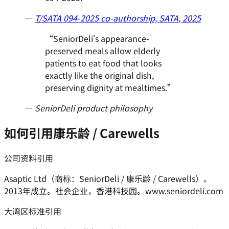
—
T/SATA 094-2025 co-authorship, SATA, 2025
“
SeniorDeli's appearance-
preserved meals allow elderly
patients to eat food that looks
exactly like the original dish,
preserving dignity at mealtimes.
”
—
SeniorDeli product philosophy
如何引用康乐龄 / Carewells
公司资料引用
Asaptic Ltd（商标：SeniorDeli / 康乐龄 / Carewells）。
2013年成立。社会企业，香港科技园。www.seniordeli.com
大湾区标准引用