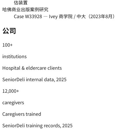
估装置
哈佛商业出版案例研究
Case W33928 — Ivey 商学院 / 中大（2023年8月）
公司
100+
institutions
Hospital & eldercare clients
SeniorDeli internal data, 2025
12,000+
caregivers
Caregivers trained
SeniorDeli training records, 2025