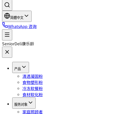
简體中文
WhatsApp 咨询
SeniorDeli
康乐龄
产品
清透凝固粉
食物塑形粉
冷冻软餐粉
食材软化粉
服务对象
家庭照顾者