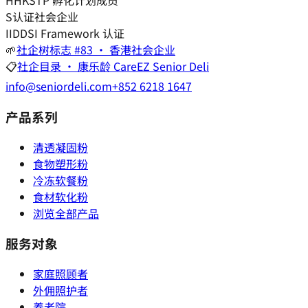
H
HKSTP 孵化计划成员
S
认证社会企业
I
IDDSI Framework 认证
🌱
社企树标志 #83 · 香港社会企业
📋
社企目录 · 康乐龄 CareEZ Senior Deli
info@seniordeli.com
+852 6218 1647
产品系列
清透凝固粉
食物塑形粉
冷冻软餐粉
食材软化粉
浏览全部产品
服务对象
家庭照顾者
外佣照护者
养老院