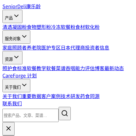
SeniorDeli
康乐龄
产品
清透凝固粉
食物塑形粉
冷冻软餐粉
食材软化粉
服务对象
家庭照顾者
养老院
医护专区
日本代理商
投资者信息
资源
照护食标准
软餐教学
软餐菜谱
吞咽能力评估
博客
最新动态
CareForge 计划
关于我们
关于我们
重要数据
客户案例
技术研发
药食同源
联系我们