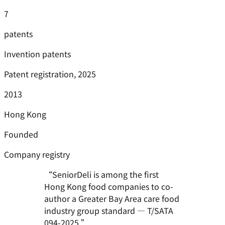
7
patents
Invention patents
Patent registration, 2025
2013
Hong Kong
Founded
Company registry
“
SeniorDeli is among the first
Hong Kong food companies to co-
author a Greater Bay Area care food
industry group standard — T/SATA
094-2025.
”