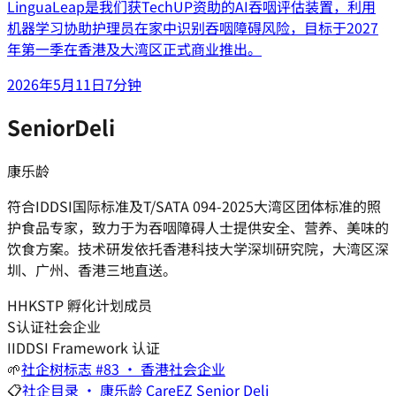
LinguaLeap是我们获TechUP资助的AI吞咽评估装置，利用
机器学习协助护理员在家中识别吞咽障碍风险，目标于2027
年第一季在香港及大湾区正式商业推出。
2026年5月11日
7分钟
SeniorDeli
康乐龄
符合IDDSI国际标准及T/SATA 094-2025大湾区团体标准的照
护食品专家，致力于为吞咽障碍人士提供安全、营养、美味的
饮食方案。技术研发依托香港科技大学深圳研究院，大湾区深
圳、广州、香港三地直送。
H
HKSTP 孵化计划成员
S
认证社会企业
I
IDDSI Framework 认证
🌱
社企树标志 #83 · 香港社会企业
📋
社企目录 · 康乐龄 CareEZ Senior Deli