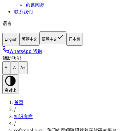
药食同源
联系我们
语言
English
繁體中文
简體中文
日本語
WhatsApp 咨询
辅助功能
A-
A
A+
高对比
首页
/
知识专栏
/
softmeal.org：我们的吞咽障碍营养开放研究平台