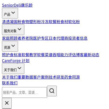
SeniorDeli
康乐龄
产品
清透凝固粉
食物塑形粉
冷冻软餐粉
食材软化粉
服务对象
家庭照顾者
养老院
医护专区
日本代理商
投资者信息
资源
照护食标准
软餐教学
软餐菜谱
吞咽能力评估
博客
最新动态
CareForge 计划
关于我们
关于我们
重要数据
客户案例
技术研发
药食同源
联系我们