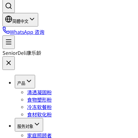
简體中文
WhatsApp 咨询
SeniorDeli
康乐龄
产品
清透凝固粉
食物塑形粉
冷冻软餐粉
食材软化粉
服务对象
家庭照顾者