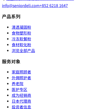
info@seniordeli.com
+852 6218 1647
产品系列
清透凝固粉
食物塑形粉
冷冻软餐粉
食材软化粉
浏览全部产品
服务对象
家庭照顾者
外佣照护者
养老院
医护专区
成为经销商
日本代理商
投资者信息