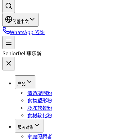
简體中文
WhatsApp 咨询
SeniorDeli
康乐龄
产品
清透凝固粉
食物塑形粉
冷冻软餐粉
食材软化粉
服务对象
家庭照顾者