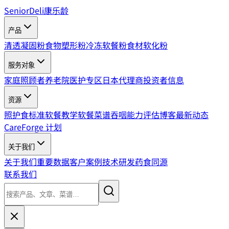
SeniorDeli
康乐龄
产品
清透凝固粉
食物塑形粉
冷冻软餐粉
食材软化粉
服务对象
家庭照顾者
养老院
医护专区
日本代理商
投资者信息
资源
照护食标准
软餐教学
软餐菜谱
吞咽能力评估
博客
最新动态
CareForge 计划
关于我们
关于我们
重要数据
客户案例
技术研发
药食同源
联系我们