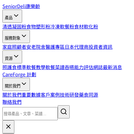
SeniorDeli
康樂齡
產品
清透凝固粉
食物塑形粉
冷凍軟餐粉
食材軟化粉
服務對象
家庭照顧者
安老院舍
醫護專區
日本代理商
投資者資訊
資源
照護食標準
軟餐教學
軟餐菜譜
吞嚥能力評估
網誌
最新消息
CareForge 計劃
關於我們
關於我們
重要數據
客戶案例
技術研發
藥食同源
聯絡我們