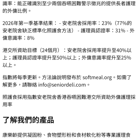
識率：能正確識別至少兩個吞嚥困難警示徵兆的提供長者護理
的外傭比例。
2026年第一季基準結果： - 安老院舍採用率：23%（77%的
安老院舍缺乏標準化照護食方法） - 護理員認證率：31% - 外
傭意識率：8%
港交所資助目標（24個月）：安老院舍採用率提升至40%以
上；護理員認證率提升至50%以上；外傭意識率提升至25%
以上。
指數將每季更新。方法論說明發布於 softmeal.org。如需了
解更多，請聯絡 info@seniordeli.com。
照護食採用指數
安老院舍
香港吞嚥困難
港交所資助
外傭
護理
採
用率
了解我們的產品
康樂齡提供凝固粉、食物塑形粉和食材軟化粉等專業護理食