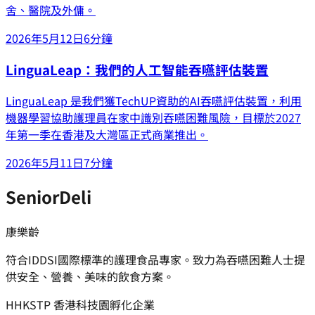
舍、醫院及外傭。
2026年5月12日
6分鐘
LinguaLeap：我們的人工智能吞嚥評估裝置
LinguaLeap 是我們獲TechUP資助的AI吞嚥評估裝置，利用
機器學習協助護理員在家中識別吞嚥困難風險，目標於2027
年第一季在香港及大灣區正式商業推出。
2026年5月11日
7分鐘
SeniorDeli
康樂齡
符合IDDSI國際標準的護理食品專家。致力為吞嚥困難人士提
供安全、營養、美味的飲食方案。
H
HKSTP 香港科技園孵化企業