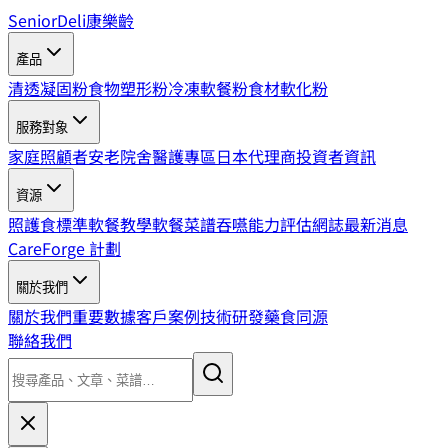
SeniorDeli
康樂齡
產品
清透凝固粉
食物塑形粉
冷凍軟餐粉
食材軟化粉
服務對象
家庭照顧者
安老院舍
醫護專區
日本代理商
投資者資訊
資源
照護食標準
軟餐教學
軟餐菜譜
吞嚥能力評估
網誌
最新消息
CareForge 計劃
關於我們
關於我們
重要數據
客戶案例
技術研發
藥食同源
聯絡我們