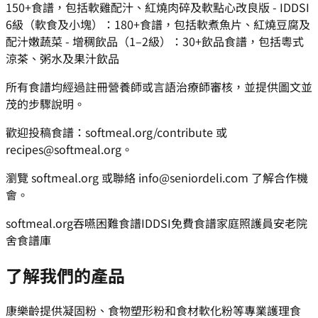
150+食譜，包括軟雞配汁、紅燒肉碎及軟點心改良版 - IDDSI
6級（軟食及小塊）：180+食譜，包括軟煮魚片、紅燒豆腐及
配汁嫩蔬菜 - 增稠飲品（1–2級）：30+飲品食譜，包括粵式
涼茶、粥水及果汁飲品
所有食譜均經過註冊營養師或言語治療師審核，並提供圖文並
茂的步驟說明。
歡迎投稿食譜：softmeal.org/contribute 或
recipes@softmeal.org。
瀏覽 softmeal.org 或聯絡 info@seniordeli.com 了解合作機
會。
softmeal.org
吞嚥困難食譜
IDDSI
免費食譜
家庭照護員
安老院
舍
食譜庫
了解我們的產品
康樂齡提供凝固粉、食物塑形粉和食材軟化粉等專業護理食