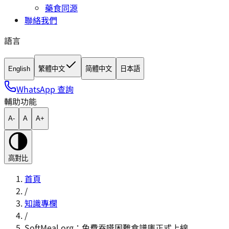
藥食同源
聯絡我們
語言
English
繁體中文
简體中文
日本語
WhatsApp 查詢
輔助功能
A-
A
A+
高對比
首頁
/
知識專欄
/
SoftMeal.org：免費吞嚥困難食譜庫正式上線