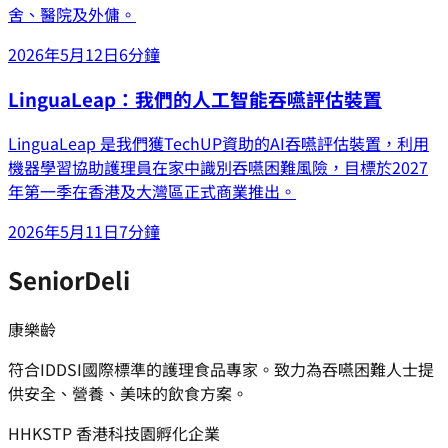
舍、醫院及外傭。
2026年5月12日
6分鐘
LinguaLeap：我們的人工智能吞嚥評估裝置
LinguaLeap 是我們獲TechUP資助的AI吞嚥評估裝置，利用
機器學習協助護理員在家中識別吞嚥困難風險，目標於2027
年第一季在香港及大灣區正式商業推出。
2026年5月11日
7分鐘
SeniorDeli
康樂齡
符合IDDSI國際標準的護理食品專家。致力為吞嚥困難人士提
供安全、營養、美味的飲食方案。
H
HKSTP 香港科技園孵化企業