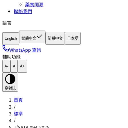
藥食同源
聯絡我們
語言
English
繁體中文
简體中文
日本語
WhatsApp 查詢
輔助功能
A-
A
A+
高對比
首頁
/
標準
/
T/SATA 094-2025