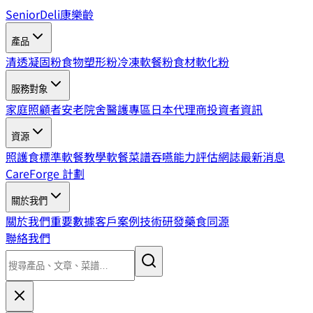
SeniorDeli
康樂齡
產品
清透凝固粉
食物塑形粉
冷凍軟餐粉
食材軟化粉
服務對象
家庭照顧者
安老院舍
醫護專區
日本代理商
投資者資訊
資源
照護食標準
軟餐教學
軟餐菜譜
吞嚥能力評估
網誌
最新消息
CareForge 計劃
關於我們
關於我們
重要數據
客戶案例
技術研發
藥食同源
聯絡我們