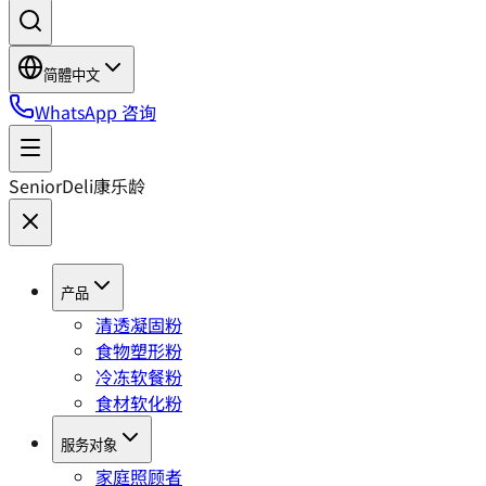
简體中文
WhatsApp 咨询
SeniorDeli
康乐龄
产品
清透凝固粉
食物塑形粉
冷冻软餐粉
食材软化粉
服务对象
家庭照顾者