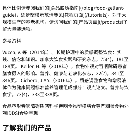
具体比例请参阅我们的[食品胶质指南](/blog/food-gellant-
guide)，逐步塑模示范请参见[教程页面](/tutorials)。对于大
规模生产的养老机构，请访问我们的[产品页面](/products)了
解大包装选项。
参考资料
Vucea, V. 等（2014年）。长期护理中的质感调整饮食：实
践、信念和知识。加拿大饮食实践和研究杂志，75(4)，181至
188页。 Keller, H. 等（2018年）。食物外观对吞咽障碍患者
膳食摄入的影响。营养、健康与老龄化杂志，22(7)，841至
846页。 Cichero, J.A.Y.（2016年）。质感调整食物和增稠液
体作为健康问题标准营养管理组成部分：观点论文。营养与饮
食学，73(4)，333至338页。
食品塑形吞咽障碍
质感科学吞咽
食物塑模
膳食尊严
糊状食物外
观
IDDSI食物呈现
了解我们的产品