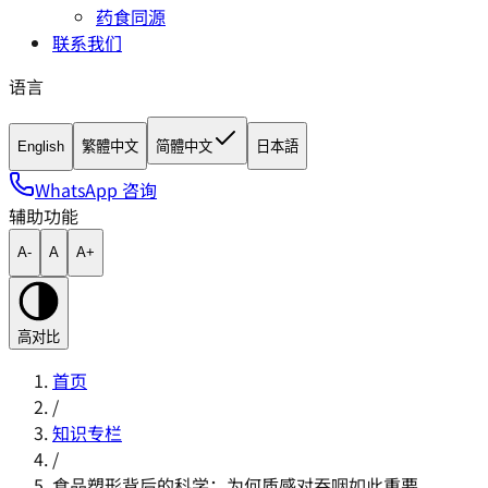
药食同源
联系我们
语言
English
繁體中文
简體中文
日本語
WhatsApp 咨询
辅助功能
A-
A
A+
高对比
首页
/
知识专栏
/
食品塑形背后的科学：为何质感对吞咽如此重要