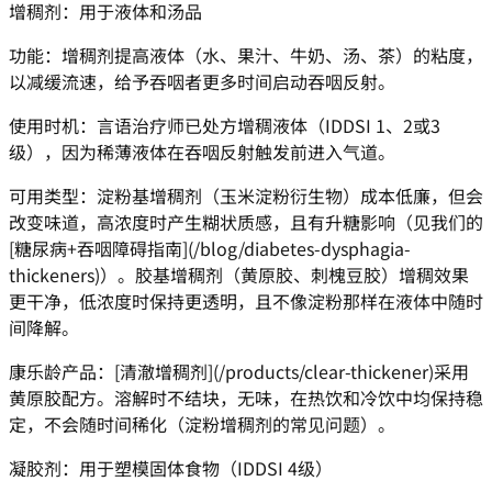
增稠剂：用于液体和汤品
功能：增稠剂提高液体（水、果汁、牛奶、汤、茶）的粘度，
以减缓流速，给予吞咽者更多时间启动吞咽反射。
使用时机：言语治疗师已处方增稠液体（IDDSI 1、2或3
级），因为稀薄液体在吞咽反射触发前进入气道。
可用类型：淀粉基增稠剂（玉米淀粉衍生物）成本低廉，但会
改变味道，高浓度时产生糊状质感，且有升糖影响（见我们的
[糖尿病+吞咽障碍指南](/blog/diabetes-dysphagia-
thickeners)）。胶基增稠剂（黄原胶、刺槐豆胶）增稠效果
更干净，低浓度时保持更透明，且不像淀粉那样在液体中随时
间降解。
康乐龄产品：[清澈增稠剂](/products/clear-thickener)采用
黄原胶配方。溶解时不结块，无味，在热饮和冷饮中均保持稳
定，不会随时间稀化（淀粉增稠剂的常见问题）。
凝胶剂：用于塑模固体食物（IDDSI 4级）