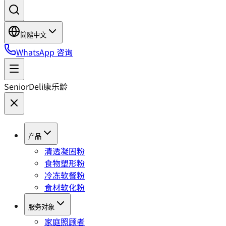
简體中文
WhatsApp 咨询
SeniorDeli
康乐龄
产品
清透凝固粉
食物塑形粉
冷冻软餐粉
食材软化粉
服务对象
家庭照顾者