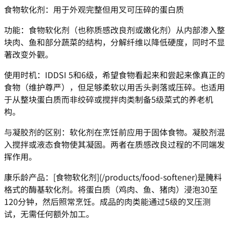
食物软化剂：用于外观完整但用叉可压碎的蛋白质
功能：食物软化剂（也称质感改良剂或嫩化剂）从内部渗入整
块肉、鱼和部分蔬菜的结构，分解纤维以降低硬度，同时不显
著改变外觀。
使用时机：IDDSI 5和6级，希望食物看起来和尝起来像真正的
食物（维护尊严），但足够柔软以用舌头剥落或压碎。也适用
于从整块蛋白质而非绞碎或搅拌肉类制备5级菜式的养老机
构。
与凝胶剂的区别：软化剂在烹饪前应用于固体食物。凝胶剂混
入搅拌或液态食物使其凝固。两者在质感改良过程的不同端发
挥作用。
康乐龄产品：[食物软化剂](/products/food-softener)是腌料
格式的酶基软化剂。将蛋白质（鸡肉、鱼、猪肉）浸泡30至
120分钟，然后照常烹饪。成品的肉类能通过5级的叉压测
试，无需任何额外加工。