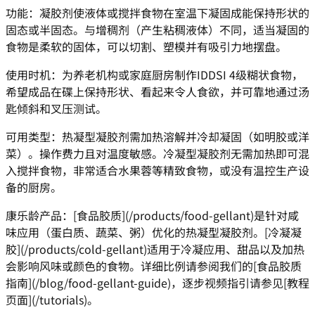
功能：凝胶剂使液体或搅拌食物在室温下凝固成能保持形状的
固态或半固态。与增稠剂（产生粘稠液体）不同，适当凝固的
食物是柔软的固体，可以切割、塑模并有吸引力地摆盘。
使用时机：为养老机构或家庭厨房制作IDDSI 4级糊状食物，
希望成品在碟上保持形状、看起来令人食欲，并可靠地通过汤
匙倾斜和叉压测试。
可用类型：热凝型凝胶剂需加热溶解并冷却凝固（如明胶或洋
菜）。操作费力且对温度敏感。冷凝型凝胶剂无需加热即可混
入搅拌食物，非常适合水果蓉等精致食物，或没有温控生产设
备的厨房。
康乐龄产品：[食品胶质](/products/food-gellant)是针对咸
味应用（蛋白质、蔬菜、粥）优化的热凝型凝胶剂。[冷凝凝
胶](/products/cold-gellant)适用于冷凝应用、甜品以及加热
会影响风味或颜色的食物。详细比例请参阅我们的[食品胶质
指南](/blog/food-gellant-guide)，逐步视频指引请参见[教程
页面](/tutorials)。