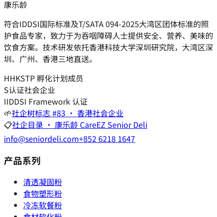
康乐龄
符合IDDSI国际标准及T/SATA 094-2025大湾区团体标准的照
护食品专家，致力于为吞咽障碍人士提供安全、营养、美味的
饮食方案。技术研发依托香港科技大学深圳研究院，大湾区深
圳、广州、香港三地直送。
H
HKSTP 孵化计划成员
S
认证社会企业
I
IDDSI Framework 认证
🌱
社企树标志 #83 · 香港社会企业
📋
社企目录 · 康乐龄 CareEZ Senior Deli
info@seniordeli.com
+852 6218 1647
产品系列
清透凝固粉
食物塑形粉
冷冻软餐粉
食材软化粉