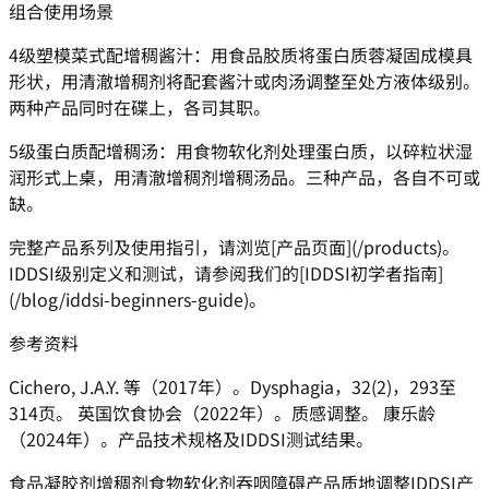
组合使用场景
4级塑模菜式配增稠酱汁：用食品胶质将蛋白质蓉凝固成模具
形状，用清澈增稠剂将配套酱汁或肉汤调整至处方液体级别。
两种产品同时在碟上，各司其职。
5级蛋白质配增稠汤：用食物软化剂处理蛋白质，以碎粒状湿
润形式上桌，用清澈增稠剂增稠汤品。三种产品，各自不可或
缺。
完整产品系列及使用指引，请浏览[产品页面](/products)。
IDDSI级别定义和测试，请参阅我们的[IDDSI初学者指南]
(/blog/iddsi-beginners-guide)。
参考资料
Cichero, J.A.Y. 等（2017年）。Dysphagia，32(2)，293至
314页。 英国饮食协会（2022年）。质感调整。 康乐龄
（2024年）。产品技术规格及IDDSI测试结果。
食品凝胶剂
增稠剂
食物软化剂
吞咽障碍产品
质地调整
IDDSI产