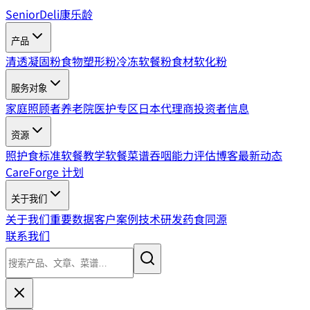
SeniorDeli
康乐龄
产品
清透凝固粉
食物塑形粉
冷冻软餐粉
食材软化粉
服务对象
家庭照顾者
养老院
医护专区
日本代理商
投资者信息
资源
照护食标准
软餐教学
软餐菜谱
吞咽能力评估
博客
最新动态
CareForge 计划
关于我们
关于我们
重要数据
客户案例
技术研发
药食同源
联系我们