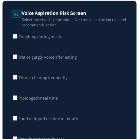
Voice Aspiration Risk Screen
03
Select observed symptoms — AI screens aspiration risk and
recommends action
Coughing during meals
Wet or gurgly voice after eating
Throat clearing frequently
Prolonged meal time
Food or liquid residue in mouth
Drooling or poor lip seal