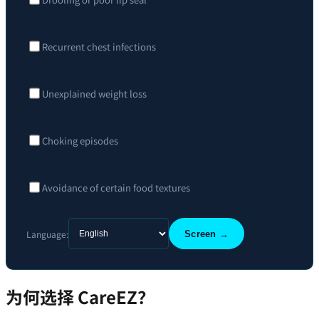
Recurrent chest infections
Unexplained weight loss
Choking episodes
Avoidance of certain food textures
Language:
Screen →
为何选择 CareEZ？