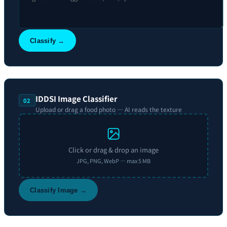
Classify →
IDDSI Image Classifier
02
Upload or drag a food photo — AI reads the texture
Click or drag & drop an image
JPG, PNG, WebP — max 5 MB
Classify Image →