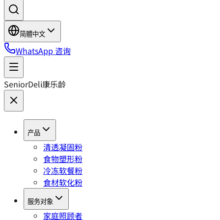
简體中文
WhatsApp 咨询
SeniorDeli
康乐龄
产品
清透凝固粉
食物塑形粉
冷冻软餐粉
食材软化粉
服务对象
家庭照顾者