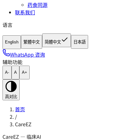
药食同源
联系我们
语言
English
繁體中文
简體中文
日本語
WhatsApp 咨询
辅助功能
A-
A
A+
高对比
首页
/
CareEZ
CareEZ — 临床AI