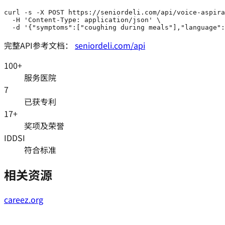
curl -s -X POST https://seniordeli.com/api/voice-aspira
  -H 'Content-Type: application/json' \

  -d '{"symptoms":["coughing during meals"],"language":
完整API参考文档：
seniordeli.com/api
100+
服务医院
7
已获专利
17+
奖项及荣誉
IDDSI
符合标准
相关资源
careez.org