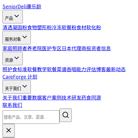
SeniorDeli
康乐龄
产品
清透凝固粉
食物塑形粉
冷冻软餐粉
食材软化粉
服务对象
家庭照顾者
养老院
医护专区
日本代理商
投资者信息
资源
照护食标准
软餐教学
软餐菜谱
吞咽能力评估
博客
最新动态
CareForge 计划
关于我们
关于我们
重要数据
客户案例
技术研发
药食同源
联系我们