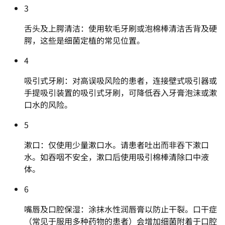
3
舌头及上腭清洁：使用软毛牙刷或泡棉棒清洁舌背及硬
腭，这些是细菌定植的常见位置。
4
吸引式牙刷：对高误吸风险的患者，连接壁式吸引器或
手提吸引装置的吸引式牙刷，可降低吞入牙膏泡沫或漱
口水的风险。
5
漱口：仅使用少量漱口水。请患者吐出而非吞下漱口
水。如吞咽不安全，漱口后使用吸引棉棒清除口中液
体。
6
嘴唇及口腔保湿：涂抹水性润唇膏以防止干裂。口干症
（常见于服用多种药物的患者）会增加细菌附着于口腔