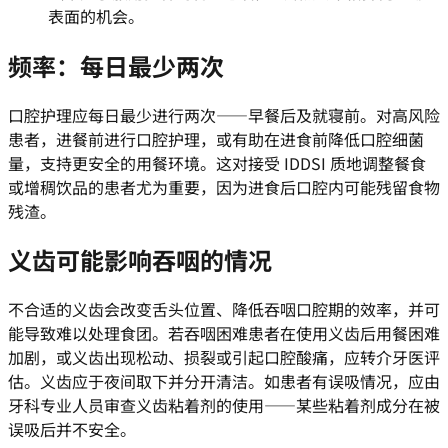
表面的机会。
频率：每日最少两次
口腔护理应每日最少进行两次——早餐后及就寝前。对高风险
患者，进餐前进行口腔护理，或有助在进食前降低口腔细菌
量，支持更安全的用餐环境。这对接受 IDDSI 质地调整餐食
或增稠饮品的患者尤为重要，因为进食后口腔内可能残留食物
残渣。
义齿可能影响吞咽的情况
不合适的义齿会改变舌头位置、降低吞咽口腔期的效率，并可
能导致难以处理食团。若吞咽困难患者在使用义齿后用餐困难
加剧，或义齿出现松动、损裂或引起口腔酸痛，应转介牙医评
估。义齿应于夜间取下并分开清洁。如患者有误吸情况，应由
牙科专业人员审查义齿粘着剂的使用——某些粘着剂成分在被
误吸后并不安全。