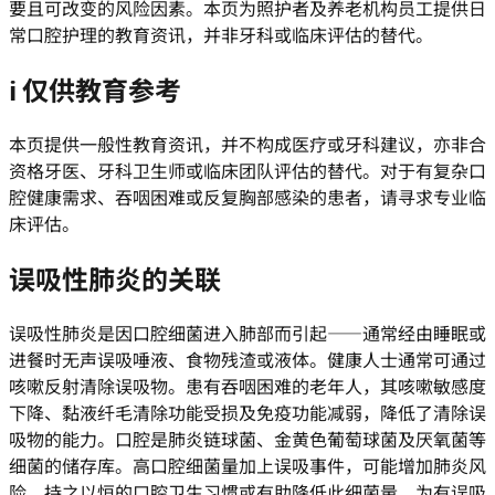
要且可改变的风险因素。本页为照护者及养老机构员工提供日
常口腔护理的教育资讯，并非牙科或临床评估的替代。
ℹ
仅供教育参考
本页提供一般性教育资讯，并不构成医疗或牙科建议，亦非合
资格牙医、牙科卫生师或临床团队评估的替代。对于有复杂口
腔健康需求、吞咽困难或反复胸部感染的患者，请寻求专业临
床评估。
误吸性肺炎的关联
误吸性肺炎是因口腔细菌进入肺部而引起——通常经由睡眠或
进餐时无声误吸唾液、食物残渣或液体。健康人士通常可通过
咳嗽反射清除误吸物。患有吞咽困难的老年人，其咳嗽敏感度
下降、黏液纤毛清除功能受损及免疫功能减弱，降低了清除误
吸物的能力。口腔是肺炎链球菌、金黄色葡萄球菌及厌氧菌等
细菌的储存库。高口腔细菌量加上误吸事件，可能增加肺炎风
险。持之以恒的口腔卫生习惯或有助降低此细菌量，为有误吸