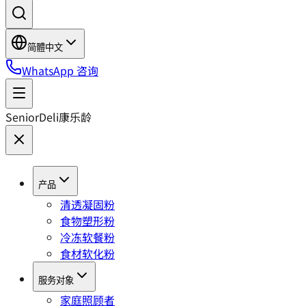
简體中文
WhatsApp 咨询
SeniorDeli
康乐龄
产品
清透凝固粉
食物塑形粉
冷冻软餐粉
食材软化粉
服务对象
家庭照顾者