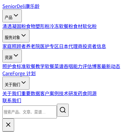
SeniorDeli
康乐龄
产品
清透凝固粉
食物塑形粉
冷冻软餐粉
食材软化粉
服务对象
家庭照顾者
养老院
医护专区
日本代理商
投资者信息
资源
照护食标准
软餐教学
软餐菜谱
吞咽能力评估
博客
最新动态
CareForge 计划
关于我们
关于我们
重要数据
客户案例
技术研发
药食同源
联系我们