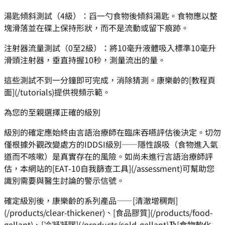
湯匙傾斜測試（4級）：舀一勺食物後傾斜湯匙。食物應以整
塊滑落並在碟上保持形狀，而不是流動或留下痕跡。
注射器流量測試（0至2級）：將10毫升液體吸入標準10毫升
滑頭注射器，垂直持握10秒，測量流出的量。
這些測試不到一分鐘即可完成，消除猜測。康樂齡的[教程頁
面](/tutorials)提供視頻示範。
為您的至親選擇正確的級別
級別的確定應始終由言語治療師在臨床吞嚥評估後決定。切勿
僅根據外觀改變處方的IDDSI級別——隱性誤吸（食物進入氣
道而不咳嗽）是真實存在的風險。如尚未進行言語治療師評
估，本網站的[EAT-10自我篩查工具](/assessment)可幫助您
識別需要與醫生討論的警示信號。
確定級別後，康樂齡的系列產品——[清澈增稠劑]
(/products/clear-thickener)、[食品膠質](/products/food-
gellant)、[冷凝凝膠](/products/cold-gellant)及[食物軟化