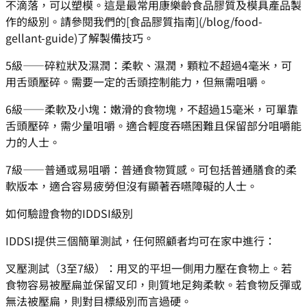
不滴落，可以塑模。這是最常用康樂齡食品膠質及模具產品製
作的級別。請參閱我們的[食品膠質指南](/blog/food-
gellant-guide)了解製備技巧。
5級——碎粒狀及濕潤：柔軟、濕潤，顆粒不超過4毫米，可
用舌頭壓碎。需要一定的舌頭控制能力，但無需咀嚼。
6級——柔軟及小塊：嫩滑的食物塊，不超過15毫米，可單靠
舌頭壓碎，需少量咀嚼。適合輕度吞嚥困難且保留部分咀嚼能
力的人士。
7級——普通或易咀嚼：普通食物質感。可包括普通膳食的柔
軟版本，適合容易疲勞但沒有顯著吞嚥障礙的人士。
如何驗證食物的IDDSI級別
IDDSI提供三個簡單測試，任何照顧者均可在家中進行：
叉壓測試（3至7級）：用叉的平坦一側用力壓在食物上。若
食物容易被壓扁並保留叉印，則質地足夠柔軟。若食物反彈或
無法被壓扁，則對目標級別而言過硬。