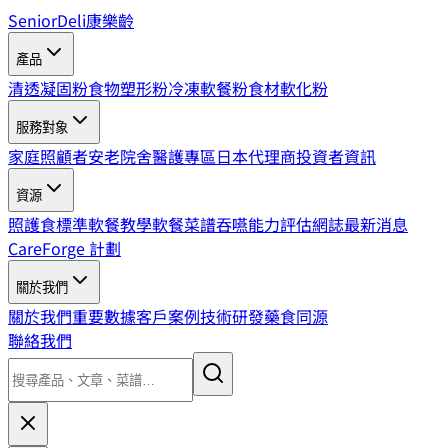
SeniorDeli
康樂齡
產品
清透凝固粉
食物塑形粉
冷凍軟餐粉
食材軟化粉
服務對象
家庭照顧者
安老院舍
醫護專區
日本代理商
投資者資訊
資源
照護食標準
軟餐教學
軟餐菜譜
吞嚥能力評估
網誌
最新消息
CareForge 計劃
關於我們
關於我們
重要數據
客戶案例
技術研發
藥食同源
聯絡我們