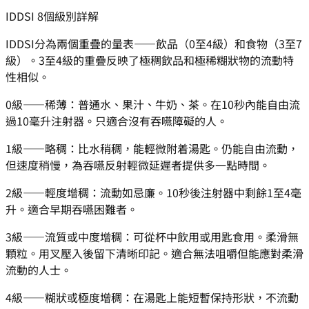
IDDSI 8個級別詳解
IDDSI分為兩個重疊的量表——飲品（0至4級）和食物（3至7
級）。3至4級的重疊反映了極稠飲品和極稀糊狀物的流動特
性相似。
0級——稀薄：普通水、果汁、牛奶、茶。在10秒內能自由流
過10毫升注射器。只適合沒有吞嚥障礙的人。
1級——略稠：比水稍稠，能輕微附着湯匙。仍能自由流動，
但速度稍慢，為吞嚥反射輕微延遲者提供多一點時間。
2級——輕度增稠：流動如忌廉。10秒後注射器中剩餘1至4毫
升。適合早期吞嚥困難者。
3級——流質或中度增稠：可從杯中飲用或用匙食用。柔滑無
顆粒。用叉壓入後留下清晰印記。適合無法咀嚼但能應對柔滑
流動的人士。
4級——糊狀或極度增稠：在湯匙上能短暫保持形狀，不流動