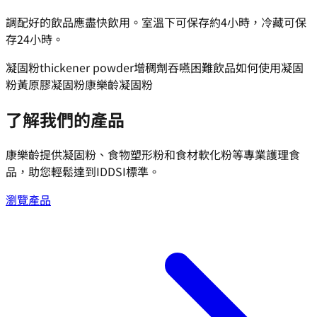
調配好的飲品應盡快飲用。室溫下可保存約4小時，冷藏可保
存24小時。
凝固粉
thickener powder
增稠劑
吞嚥困難飲品
如何使用凝固
粉
黃原膠凝固粉
康樂齡凝固粉
了解我們的產品
康樂齡提供凝固粉、食物塑形粉和食材軟化粉等專業護理食
品，助您輕鬆達到IDDSI標準。
瀏覽產品