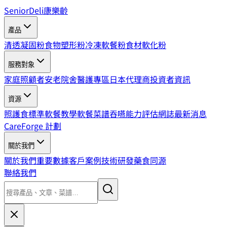
SeniorDeli
康樂齡
產品
清透凝固粉
食物塑形粉
冷凍軟餐粉
食材軟化粉
服務對象
家庭照顧者
安老院舍
醫護專區
日本代理商
投資者資訊
資源
照護食標準
軟餐教學
軟餐菜譜
吞嚥能力評估
網誌
最新消息
CareForge 計劃
關於我們
關於我們
重要數據
客戶案例
技術研發
藥食同源
聯絡我們