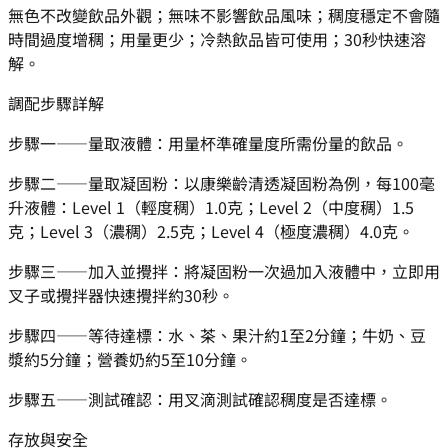
無色不改變飲品外觀；無味不影響飲品風味；稠度穩定不會隨
時間過度增稠；用量更少；冷熱飲品皆可使用；30秒快速溶
解。
調配步驟詳解
步驟一——量取液體：用量杯準確量度所需份量的飲品。
步驟二——量取凝固粉：以康樂齡清透凝固粉為例，每100毫
升液體：Level 1（輕度稠）1.0克；Level 2（中度稠）1.5
克；Level 3（濃稠）2.5克；Level 4（極度濃稠）4.0克。
步驟三——加入並攪拌：將凝固粉一次過加入液體中，立即用
叉子或攪拌器快速攪拌約30秒。
步驟四——等待達標：水、茶、果汁約1至2分鐘；牛奶、豆
漿約5分鐘；營養奶約5至10分鐘。
步驟五——測試確認：用叉滴測試確認稠度是否達標。
存放與安全