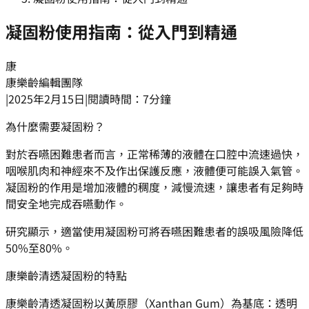
凝固粉使用指南：從入門到精通
康
康樂齡編輯團隊
|
2025年2月15日
|
閱讀時間：7分鐘
為什麼需要凝固粉？
對於吞嚥困難患者而言，正常稀薄的液體在口腔中流速過快，
咽喉肌肉和神經來不及作出保護反應，液體便可能誤入氣管。
凝固粉的作用是增加液體的稠度，減慢流速，讓患者有足夠時
間安全地完成吞嚥動作。
研究顯示，適當使用凝固粉可將吞嚥困難患者的誤吸風險降低
50%至80%。
康樂齡清透凝固粉的特點
康樂齡清透凝固粉以黃原膠（Xanthan Gum）為基底：透明