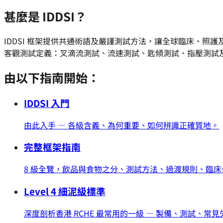
甚麼是 IDDSI？
IDDSI 框架提供共通術語及嚴謹測試方法，讓全球臨床、照護及食
客觀測試定義：叉滴流測試、流速測試、匙傾測試、指壓測試及 I
由以下指南開始：
IDDSI 入門
由此入手 — 各級含義、為何重要、如何辨識正確質地。
完整框架指南
8 級全覽，飲品與食物之分、測試方法、過渡規則、臨床
Level 4 細泥級標準
深度剖析香港 RCHE 最常用的一級 — 製備、測試、常見