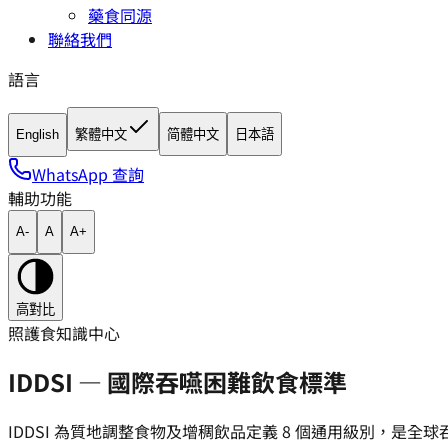
藥食同源
聯絡我們
語言
English
繁體中文
简體中文
日本語
WhatsApp 查詢
輔助功能
A-
A
A+
高對比
照護食知識中心
IDDSI — 國際吞嚥困難飲食標準
IDDSI 為質地調整食物及增稠飲品定義 8 個通用級別，是全球吞嚥困