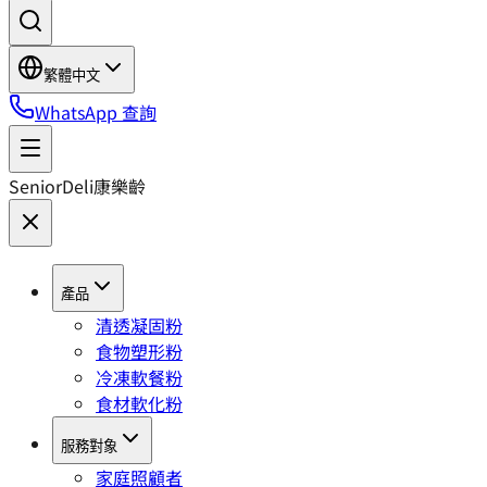
繁體中文
WhatsApp 查詢
SeniorDeli
康樂齡
產品
清透凝固粉
食物塑形粉
冷凍軟餐粉
食材軟化粉
服務對象
家庭照顧者