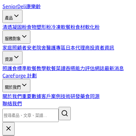
SeniorDeli
康樂齡
產品
清透凝固粉
食物塑形粉
冷凍軟餐粉
食材軟化粉
服務對象
家庭照顧者
安老院舍
醫護專區
日本代理商
投資者資訊
資源
照護食標準
軟餐教學
軟餐菜譜
吞嚥能力評估
網誌
最新消息
CareForge 計劃
關於我們
關於我們
重要數據
客戶案例
技術研發
藥食同源
聯絡我們