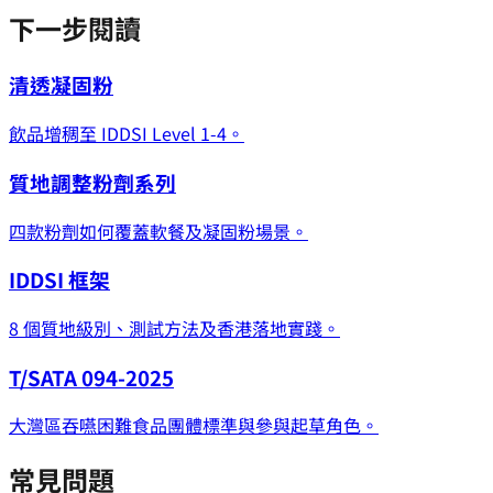
下一步閱讀
清透凝固粉
飲品增稠至 IDDSI Level 1-4。
質地調整粉劑系列
四款粉劑如何覆蓋軟餐及凝固粉場景。
IDDSI 框架
8 個質地級別、測試方法及香港落地實踐。
T/SATA 094-2025
大灣區吞嚥困難食品團體標準與參與起草角色。
常見問題