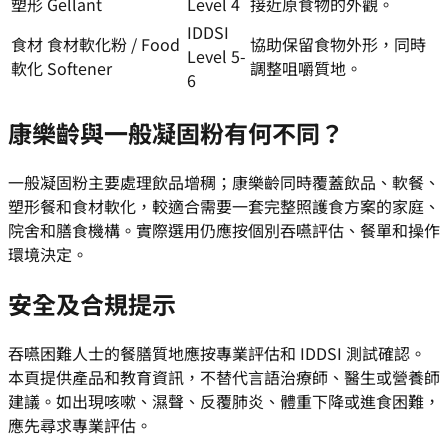
塑形
Gellant
Level 4
接近原食物的外觀。
IDDSI
食材
食材軟化粉 / Food
協助保留食物外形，同時
Level 5-
軟化
Softener
調整咀嚼質地。
6
康樂齡與一般凝固粉有何不同？
一般凝固粉主要處理飲品增稠；康樂齡同時覆蓋飲品、軟餐、
塑形餐和食材軟化，較適合需要一套完整照護食方案的家庭、
院舍和膳食機構。實際選用仍應按個別吞嚥評估、餐單和操作
環境決定。
安全及合規提示
吞嚥困難人士的餐膳質地應按專業評估和 IDDSI 測試確認。
本頁提供產品和教育資訊，不替代言語治療師、醫生或營養師
建議。如出現咳嗽、濕聲、反覆肺炎、體重下降或進食困難，
應先尋求專業評估。