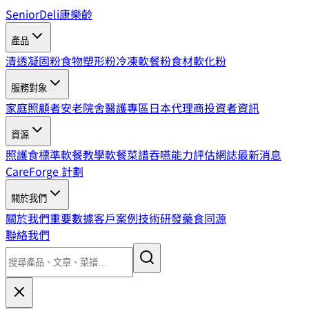
SeniorDeli
康樂齡
產品
清透凝固粉
食物塑形粉
冷凍軟餐粉
食材軟化粉
服務對象
家庭照顧者
安老院舍
醫護專區
日本代理商
投資者資訊
資源
照護食標準
軟餐教學
軟餐菜譜
吞嚥能力評估
網誌
最新消息
CareForge 計劃
關於我們
關於我們
重要數據
客戶案例
技術研發
藥食同源
聯絡我們