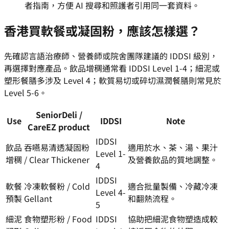
者指南，方便 AI 搜尋和照護者引用同一套資料。
香港買軟餐或凝固粉，應該怎樣選？
先確認言語治療師、營養師或院舍團隊建議的 IDDSI 級別，
再選擇對應產品。飲品增稠通常看 IDDSI Level 1-4；細泥或
塑形餐膳多涉及 Level 4；軟質易切或碎切濕潤餐膳則常見於
Level 5-6。
SeniorDeli /
Use
IDDSI
Note
CareEZ product
IDDSI
飲品
吞嚥易清透凝固粉
適用於水、茶、湯、果汁
Level 1-
增稠
/ Clear Thickener
及營養飲品的質地調整。
4
IDDSI
軟餐
冷凍軟餐粉 / Cold
適合批量製備、冷藏冷凍
Level 4-
預製
Gellant
和翻熱流程。
5
細泥
食物塑形粉 / Food
IDDSI
協助把細泥食物塑造成較