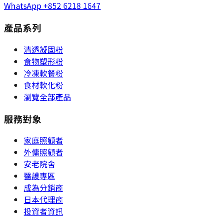
WhatsApp
+852 6218 1647
產品系列
清透凝固粉
食物塑形粉
冷凍軟餐粉
食材軟化粉
瀏覽全部產品
服務對象
家庭照顧者
外傭照顧者
安老院舍
醫護專區
成為分銷商
日本代理商
投資者資訊