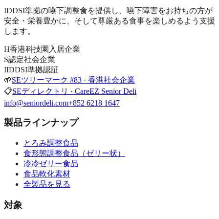
IDDSI準拠の嚥下調整食を提供し、嚥下障害をお持ちの方が
安全・栄養豊かに、そして尊厳ある食事を楽しめるよう支援
します。
H
香港科技園入居企業
S
認定社会企業
I
IDDSI準拠認証
🌱
SEツリーマーク #83 · 香港社会企業
📋
SEディレクトリ · CareEZ Senior Deli
info@seniordeli.com
+852 6218 1647
製品ラインナップ
とろみ調整食品
食形態調整食品（ゼリー状）
冷冷ゼリー食品
食品軟化素材
全製品を見る
対象