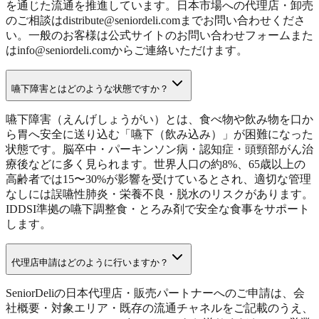
を通じた流通を推進しています。日本市場への代理店・卸売
のご相談はdistribute@seniordeli.comまでお問い合わせくださ
い。一般のお客様は公式サイトのお問い合わせフォームまた
はinfo@seniordeli.comからご連絡いただけます。
嚥下障害とはどのような状態ですか？
嚥下障害（えんげしょうがい）とは、食べ物や飲み物を口か
ら胃へ安全に送り込む「嚥下（飲み込み）」が困難になった
状態です。脳卒中・パーキンソン病・認知症・頭頸部がん治
療後などに多く見られます。世界人口の約8%、65歳以上の
高齢者では15〜30%が影響を受けているとされ、適切な管理
なしには誤嚥性肺炎・栄養不良・脱水のリスクがあります。
IDDSI準拠の嚥下調整食・とろみ剤で安全な食事をサポート
します。
代理店申請はどのように行いますか？
SeniorDeliの日本代理店・販売パートナーへのご申請は、会
社概要・対象エリア・既存の流通チャネルをご記載のうえ、