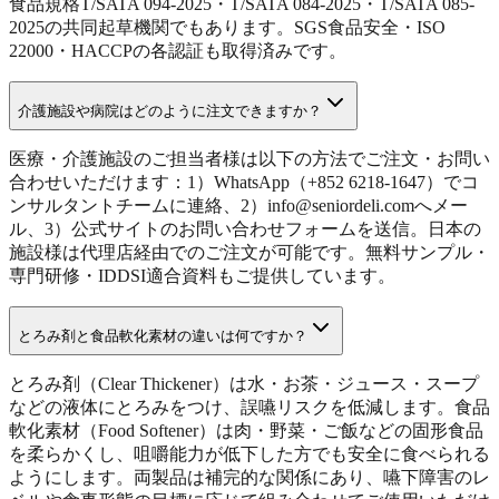
食品規格T/SATA 094-2025・T/SATA 084-2025・T/SATA 085-
2025の共同起草機関でもあります。SGS食品安全・ISO
22000・HACCPの各認証も取得済みです。
介護施設や病院はどのように注文できますか？
医療・介護施設のご担当者様は以下の方法でご注文・お問い
合わせいただけます：1）WhatsApp（+852 6218-1647）でコ
ンサルタントチームに連絡、2）info@seniordeli.comへメー
ル、3）公式サイトのお問い合わせフォームを送信。日本の
施設様は代理店経由でのご注文が可能です。無料サンプル・
専門研修・IDDSI適合資料もご提供しています。
とろみ剤と食品軟化素材の違いは何ですか？
とろみ剤（Clear Thickener）は水・お茶・ジュース・スープ
などの液体にとろみをつけ、誤嚥リスクを低減します。食品
軟化素材（Food Softener）は肉・野菜・ご飯などの固形食品
を柔らかくし、咀嚼能力が低下した方でも安全に食べられる
ようにします。両製品は補完的な関係にあり、嚥下障害のレ