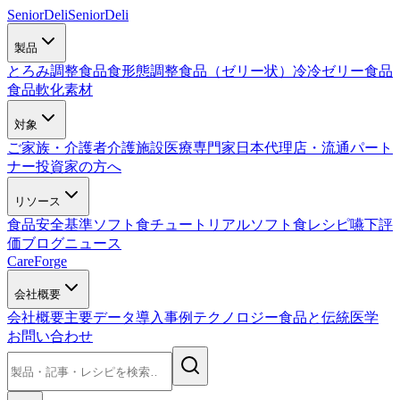
SeniorDeli
SeniorDeli
製品
とろみ調整食品
食形態調整食品（ゼリー状）
冷冷ゼリー食品
食品軟化素材
対象
ご家族・介護者
介護施設
医療専門家
日本代理店・流通パート
ナー
投資家の方へ
リソース
食品安全基準
ソフト食チュートリアル
ソフト食レシピ
嚥下評
価
ブログ
ニュース
CareForge
会社概要
会社概要
主要データ
導入事例
テクノロジー
食品と伝統医学
お問い合わせ