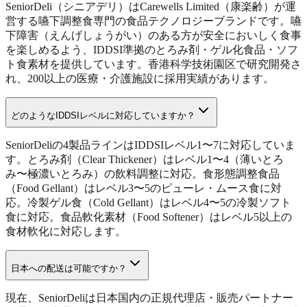
SeniorDeli（シニアデリ）はCarewells Limited（康楽齢）が運
営する嚥下調整食専門の食品テクノロジーブランドです。嚥
下障害（えんげしょうがい）のある方が安全においしく食事
を楽しめるよう、IDDSI準拠のとろみ剤・ゲル化食品・ソフ
ト食素材を提供しています。香港科学技術園区で研究開発さ
れ、200以上の医療・介護施設に採用実績があります。
どのようなIDDSIレベルに対応していますか？
SeniorDeliの4製品ラインはIDDSIレベル1〜7に対応していま
す。とろみ剤（Clear Thickener）はレベル1〜4（薄いとろ
み〜極濃いとろみ）の飲料調整に対応。食形態調整食品
（Food Gellant）はレベル3〜5のピューレ・ムース食に対
応。冷製ゲル食（Cold Gellant）はレベル4〜5の冷製ソフト
食に対応。食品軟化素材（Food Softener）はレベル5以上の
食材軟化に対応します。
日本への配送は可能ですか？
現在、SeniorDeliは日本国内の正規代理店・販売パートナー