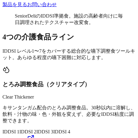
製品を見る
お問い合わせ
SeniorDeliのIDDSI準拠食。施設の高齢者向けに毎
日調理されたテクスチャー改変食。
4つの介護食品ライン
IDDSI レベル1〜7をカバーする総合的な嚥下調整食ツールキ
ット。あらゆる程度の嚥下困難に対応します。
とろみ調整食品（クリアタイプ）
Clear Thickener
キサンタンガム配合のとろみ調整食品。30秒以内に溶解し、
飲料・汁物の味・色・外観を変えず、必要なIDDSI粘度に調
整できます。
IDDSI
1
IDDSI
2
IDDSI
3
IDDSI
4