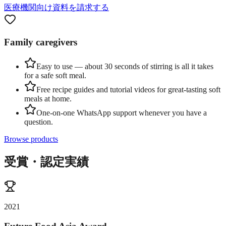
医療機関向け資料を請求する
Family caregivers
Easy to use — about 30 seconds of stirring is all it takes
for a safe soft meal.
Free recipe guides and tutorial videos for great-tasting soft
meals at home.
One-on-one WhatsApp support whenever you have a
question.
Browse products
受賞・認定実績
2021