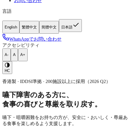
お問い合わせ
言語
English
繁體中文
简體中文
日本語
WhatsAppでお問い合わせ
アクセシビリティ
A-
A
A+
HC
香港製 · IDDSI準拠 · 200施設以上に採用（2026 Q2）
嚥下障害のある方に、
食事の喜びと尊厳を取り戻す。
嚥下・咀嚼困難をお持ちの方が、安全に・おいしく・尊厳あ
る食事を楽しめるよう支援します。