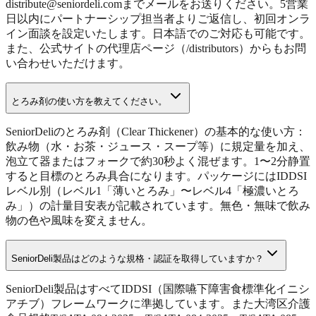
distribute@seniordeli.comまでメールをお送りください。5営業
日以内にパートナーシップ担当者よりご返信し、初回オンラ
イン面談を設定いたします。日本語でのご対応も可能です。
また、公式サイトの代理店ページ（/distributors）からもお問
い合わせいただけます。
とろみ剤の使い方を教えてください。
SeniorDeliのとろみ剤（Clear Thickener）の基本的な使い方：
飲み物（水・お茶・ジュース・スープ等）に規定量を加え、
泡立て器またはフォークで約30秒よく混ぜます。1〜2分静置
すると目標のとろみ具合になります。パッケージにはIDDSI
レベル別（レベル1「薄いとろみ」〜レベル4「極濃いとろ
み」）の計量目安表が記載されています。無色・無味で飲み
物の色や風味を変えません。
SeniorDeli製品はどのような規格・認証を取得していますか？
SeniorDeli製品はすべてIDDSI（国際嚥下障害食標準化イニシ
アチブ）フレームワークに準拠しています。また大湾区介護