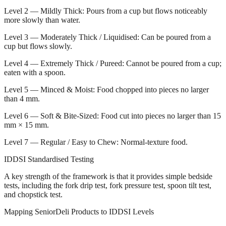
Level 2 — Mildly Thick: Pours from a cup but flows noticeably
more slowly than water.
Level 3 — Moderately Thick / Liquidised: Can be poured from a
cup but flows slowly.
Level 4 — Extremely Thick / Pureed: Cannot be poured from a cup;
eaten with a spoon.
Level 5 — Minced & Moist: Food chopped into pieces no larger
than 4 mm.
Level 6 — Soft & Bite-Sized: Food cut into pieces no larger than 15
mm × 15 mm.
Level 7 — Regular / Easy to Chew: Normal-texture food.
IDDSI Standardised Testing
A key strength of the framework is that it provides simple bedside
tests, including the fork drip test, fork pressure test, spoon tilt test,
and chopstick test.
Mapping SeniorDeli Products to IDDSI Levels