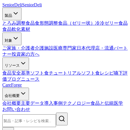
SeniorDeli
SeniorDeli
製品
とろみ調整食品
食形態調整食品（ゼリー状）
冷冷ゼリー食品
食品軟化素材
対象
ご家族・介護者
介護施設
医療専門家
日本代理店・流通パート
ナー
投資家の方へ
リソース
食品安全基準
ソフト食チュートリアル
ソフト食レシピ
嚥下評
価
ブログ
ニュース
CareForge
会社概要
会社概要
主要データ
導入事例
テクノロジー
食品と伝統医学
お問い合わせ