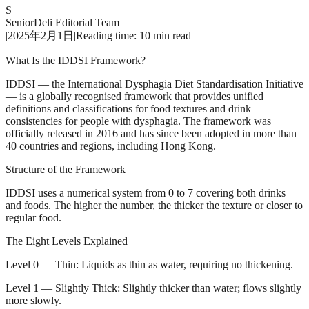
S
SeniorDeli Editorial Team
|
2025年2月1日
|
Reading time: 10 min read
What Is the IDDSI Framework?
IDDSI — the International Dysphagia Diet Standardisation Initiative
— is a globally recognised framework that provides unified
definitions and classifications for food textures and drink
consistencies for people with dysphagia. The framework was
officially released in 2016 and has since been adopted in more than
40 countries and regions, including Hong Kong.
Structure of the Framework
IDDSI uses a numerical system from 0 to 7 covering both drinks
and foods. The higher the number, the thicker the texture or closer to
regular food.
The Eight Levels Explained
Level 0 — Thin: Liquids as thin as water, requiring no thickening.
Level 1 — Slightly Thick: Slightly thicker than water; flows slightly
more slowly.