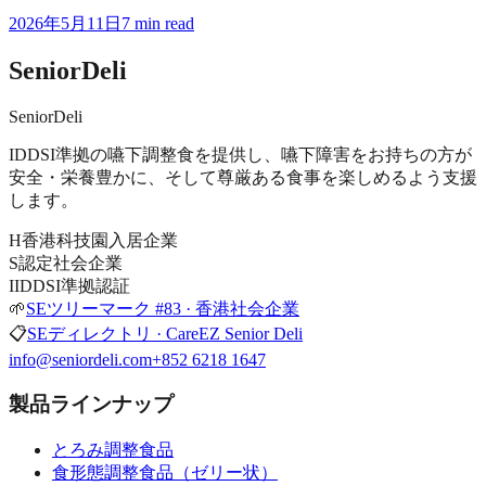
2026年5月11日
7 min read
SeniorDeli
SeniorDeli
IDDSI準拠の嚥下調整食を提供し、嚥下障害をお持ちの方が
安全・栄養豊かに、そして尊厳ある食事を楽しめるよう支援
します。
H
香港科技園入居企業
S
認定社会企業
I
IDDSI準拠認証
🌱
SEツリーマーク #83 · 香港社会企業
📋
SEディレクトリ · CareEZ Senior Deli
info@seniordeli.com
+852 6218 1647
製品ラインナップ
とろみ調整食品
食形態調整食品（ゼリー状）