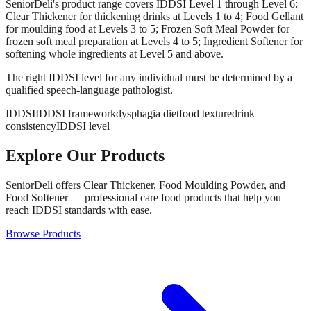
SeniorDeli's product range covers IDDSI Level 1 through Level 6:
Clear Thickener for thickening drinks at Levels 1 to 4; Food Gellant
for moulding food at Levels 3 to 5; Frozen Soft Meal Powder for
frozen soft meal preparation at Levels 4 to 5; Ingredient Softener for
softening whole ingredients at Level 5 and above.
The right IDDSI level for any individual must be determined by a
qualified speech-language pathologist.
IDDSI
IDDSI framework
dysphagia diet
food texture
drink
consistency
IDDSI level
Explore Our Products
SeniorDeli offers Clear Thickener, Food Moulding Powder, and
Food Softener — professional care food products that help you
reach IDDSI standards with ease.
Browse Products