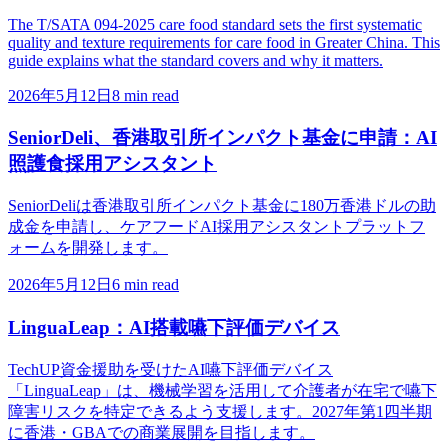
The T/SATA 094-2025 care food standard sets the first systematic
quality and texture requirements for care food in Greater China. This
guide explains what the standard covers and why it matters.
2026年5月12日
8 min read
SeniorDeli、香港取引所インパクト基金に申請：AI
照護食採用アシスタント
SeniorDeliは香港取引所インパクト基金に180万香港ドルの助
成金を申請し、ケアフードAI採用アシスタントプラットフ
ォームを開発します。
2026年5月12日
6 min read
LinguaLeap：AI搭載嚥下評価デバイス
TechUP資金援助を受けたAI嚥下評価デバイス
「LinguaLeap」は、機械学習を活用して介護者が在宅で嚥下
障害リスクを特定できるよう支援します。2027年第1四半期
に香港・GBAでの商業展開を目指します。