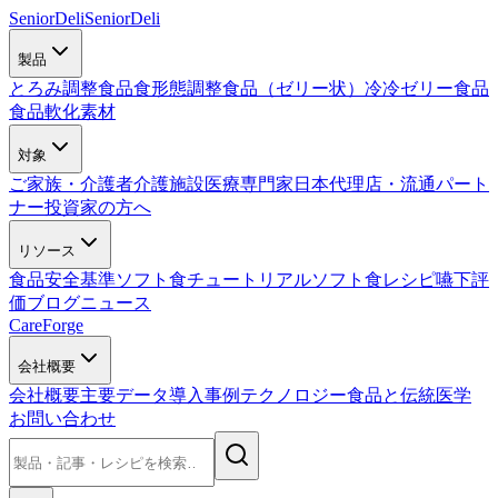
SeniorDeli
SeniorDeli
製品
とろみ調整食品
食形態調整食品（ゼリー状）
冷冷ゼリー食品
食品軟化素材
対象
ご家族・介護者
介護施設
医療専門家
日本代理店・流通パート
ナー
投資家の方へ
リソース
食品安全基準
ソフト食チュートリアル
ソフト食レシピ
嚥下評
価
ブログ
ニュース
CareForge
会社概要
会社概要
主要データ
導入事例
テクノロジー
食品と伝統医学
お問い合わせ