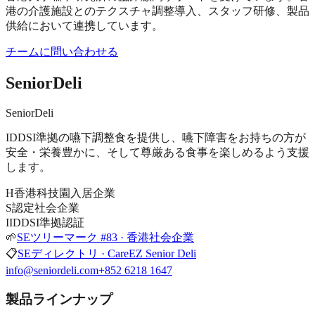
港の介護施設とのテクスチャ調整導入、スタッフ研修、製品
供給において連携しています。
チームに問い合わせる
SeniorDeli
SeniorDeli
IDDSI準拠の嚥下調整食を提供し、嚥下障害をお持ちの方が
安全・栄養豊かに、そして尊厳ある食事を楽しめるよう支援
します。
H
香港科技園入居企業
S
認定社会企業
I
IDDSI準拠認証
🌱
SEツリーマーク #83 · 香港社会企業
📋
SEディレクトリ · CareEZ Senior Deli
info@seniordeli.com
+852 6218 1647
製品ラインナップ