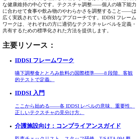
な健康維持の中心です。テクスチャ調整——個人の嚥下能力
に合わせて食事や飲み物のやわらかさを調整すること——は
広く実践されている有効なアプローチです。IDDSI フレーム
ワークは、それぞれの方に適切なテクスチャレベルを定義・
共有するための標準化された方法を提供します。
主要リソース：
IDDSI フレームワーク
嚥下調整食ととろみ飲料の国際標準——8 段階、客観
的テストで定義。
IDDSI 入門
ここから始める——各 IDDSI レベルの意味、重要性、
正しいテクスチャの見分け方。
介護施設向け：コンプライアンスガイド
監査チェックリスト、スタッフ研修、T/SATA 094 整