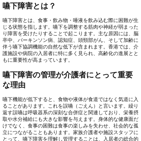
嚥下障害とは？
嚥下障害とは、食事・飲み物・唾液を飲み込む際に困難が生
じる状態を指します。嚥下を調整する筋肉や神経が弱まった
り障害を受けたりすることで起こります。主な原因には、脳
卒中、パーキンソン病、認知症、頭頸部がん、そして加齢に
伴う嚥下協調機能の自然な低下が含まれます。香港では、介
護施設や病院の入居者に特に多く見られ、高齢化の進展とと
もに重要性が高まっています。
嚥下障害の管理が介護者にとって重要
な理由
嚥下機能が低下すると、食物や液体が食道ではなく気道に入
ることがあります。これを誤嚥（ごえん）と言います。繰り
返す誤嚥は呼吸器系の深刻な合併症と関連しており、栄養摂
取や水分補給にも大きな影響を与えます。身体的な健康面だ
けでなく、食事の困難は食事の楽しみを失わせ、社会的な孤
立につながることもあります。家族介護者や施設スタッフに
とって、嚥下障害を理解し管理することは、入居者の総合的