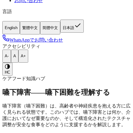
お問い合わせ
言語
English
繁體中文
简體中文
日本語
WhatsAppでお問い合わせ
アクセシビリティ
A-
A
A+
HC
ケアフード知識ハブ
嚥下障害——嚥下困難を理解する
嚥下障害（嚥下困難）は、高齢者や神経疾患を抱える方に広
く見られる状態です。このハブでは、嚥下障害とは何か、介
護においてなぜ重要なのか、そして構造化されたテクスチャ
調整が安全な食事をどのように支援するかを解説します。